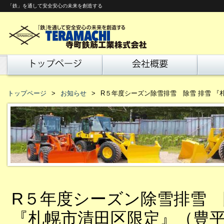
「鉄」を通して安全安心の未来を創造する
トップページ
お知らせ
R５年度シーズン除雪排雪 除雪 排雪 
R５年度シーズン除雪排雪 
『札幌市清田区限定』（豊