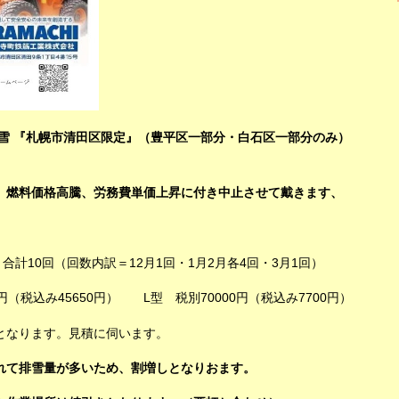
雪 『札幌市清田区限定』（豊平区一部分・白石区一部分のみ）
、燃料価格高騰、労務費単価上昇に付き中止させて戴きます、
合計10回（回数内訳＝12月1回・1月2月各4回・3月1回）
（税込み45650円） L型 税別70000円（税込み7700円）
となります。見積に伺います。
れて排雪量が多いため、割増しとなりおます。