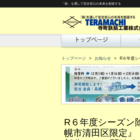
「鉄」を通して安全安心の未来を創造する
トップページ
お知らせ
R６年度シ
R６年度シーズン除
幌市清田区限定』