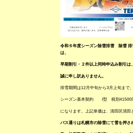
令和６年度シーズン除雪排雪 除雪 排
は、
早期割引・２件以上同時申込み割引は
誠に申し訳ありません。
排雪期間は12月中旬から3月上旬まで、
シーズン基本契約 I型 税別41500円
になります。上記単価は、清田区清田
バス通りは札幌市の
除雪にて雪を押さ