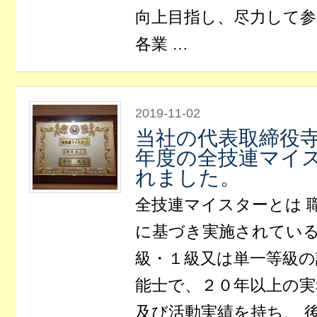
向上目指し、尽力して
各業 …
2019-11-02
当社の代表取締役
年度の全技連マイ
れました。
全技連マイスターとは 
に基づき実施されてい
級・１級又は単一等級の
能士で、２０年以上の実
及び活動実績を持ち、 