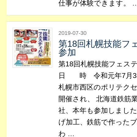
仕事が体験できます。 
2019-07-30
第18回札幌技能フ
参加
第18回札幌技能フェス
日 時 令和元年7月3
札幌市西区のポリテク
開催され、 北海道鉄筋
社、本年も参加しました
げ加工、鉄筋で作ったブ
わ …