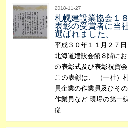
2018-11-27
札幌建設業協会１
表彰の受賞者に当
選ばれました。
平成３０年１１月２７日
北海道建設会館８階にお
の表彰式及び表彰祝賀
この表彰は、 （一社）
員企業の作業員及びその
作業員など 現場の第一
従 …