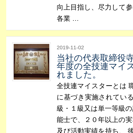
向上目指し、尽力して
各業 …
2019-11-02
当社の代表取締役
年度の全技連マイ
れました。
全技連マイスターとは 
に基づき実施されてい
級・１級又は単一等級の
能士で、２０年以上の実
及び活動実績を持ち、 