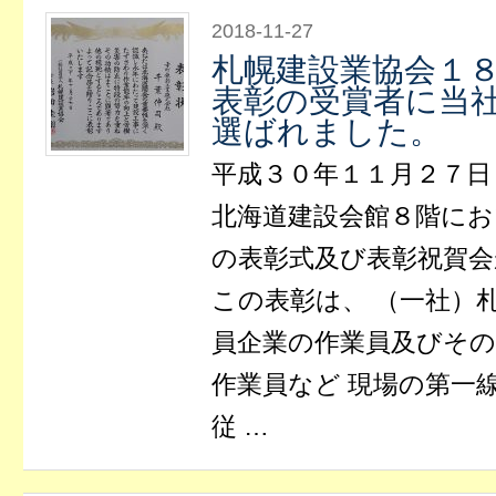
2018-11-27
札幌建設業協会１
表彰の受賞者に当
選ばれました。
平成３０年１１月２７日
北海道建設会館８階にお
の表彰式及び表彰祝賀
この表彰は、 （一社）
員企業の作業員及びその
作業員など 現場の第一
従 …