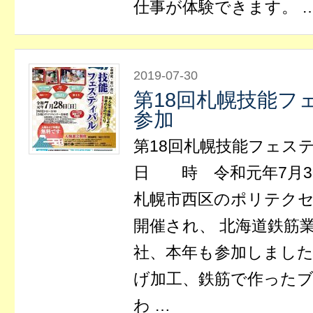
仕事が体験できます。 
2019-07-30
第18回札幌技能フ
参加
第18回札幌技能フェス
日 時 令和元年7月3
札幌市西区のポリテク
開催され、 北海道鉄筋
社、本年も参加しました
げ加工、鉄筋で作ったブ
わ …