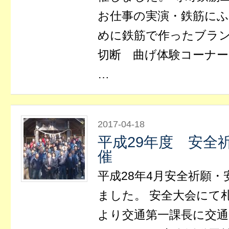
お仕事の実演・鉄筋に
めに鉄筋で作ったブラ
切断 曲げ体験コーナ
…
2017-04-18
平成29年度 安全
催
平成28年4月安全祈願
ました。 安全大会にて
より交通第一課長に交通