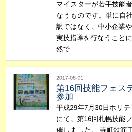
マイスターが若手技能
なうものです。単に自
訳ではなく、中小企業
実技指導を行なうことに
然で …
2017-08-01
第16回技能フェ
参加
平成29年7月30日ホリ
にて、第16回札幌技能
催しました。 寺町鉄筋